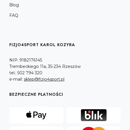
Blog
FAQ
FIZJO4SPORT KAROL KOZYRA
NIP: 9182176145
Trembeckiego 11a, 35-234 Rzeszów
tel.: 502 794 320
e-mail:
sklep@fizjo4sport.pl
BEZPIECZNE PŁATNOŚCI