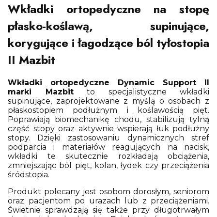
Wkładki ortopedyczne na stopę
płasko-koślawą, supinujące,
korygujące i łagodzące ból tyłostopia
II Mazbit
Wkładki ortopedyczne Dynamic Support II
marki Mazbit
to specjalistyczne wkładki
supinujące, zaprojektowane z myślą o osobach z
płaskostopiem podłużnym i koślawością pięt.
Poprawiają biomechanikę chodu, stabilizują tylną
część stopy oraz aktywnie wspierają łuk podłużny
stopy. Dzięki zastosowaniu dynamicznych stref
podparcia i materiałów reagujących na nacisk,
wkładki te skutecznie rozkładają obciążenia,
zmniejszając ból pięt, kolan, łydek czy przeciążenia
śródstopia.
Produkt polecany jest osobom dorosłym, seniorom
oraz pacjentom po urazach lub z przeciążeniami.
Świetnie sprawdzają się także przy długotrwałym