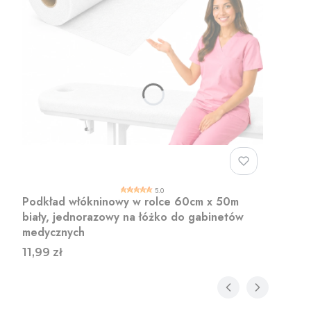
5.0
Podkład włókninowy w rolce 60cm x 50m
biały, jednorazowy na łóżko do gabinetów
medycznych
Cena
11,99 zł