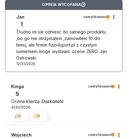
OPINIA WYCOFANA
?
Jan
zweryfikowano
1
Trudno mi sie odniesc do samego produktu
,bo go nie otrzymalem ,zamowilem 10 dni
temu, ale firmie fizjo4sport.pl z czystym
sumieniem moge wystawic ocene ZERO. Jan
Ostrowski
12/31/2025
Kinga
zweryfikowano
5
Ocena klienta:
Doskonale
4/30/2026
0
0
Wojciech
zweryfikowano