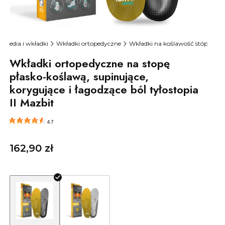
topedia i wkładki
Wkładki ortopedyczne
Wkładki na koślawość stóp
Wkładki ortopedyczne na stopę
płasko-koślawą, supinujące,
korygujące i łagodzące ból tyłostopia
II Mazbit
4.7
Cena
162,90 zł