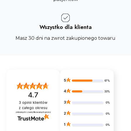
Wszystko dla klienta
Masz 30 dni na zwrot zakupionego towaru
5
67%
4
33%
4.7
3
3
opinii klientów
0%
z całego okresu
zebranych i zweryfikowanych przez
2
0%
1
0%