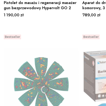
Pistolet do masażu i regeneracji masażer
Aparat do dr
gun bezprzewodowy Hypervolt GO 2
komorowy, 3 
C4 4FIZJO
Cena
Cena
1 190,00 zł
789,00 zł
Do koszyka
Bestseller
Bestseller