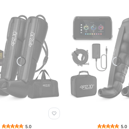
5.0
5.0