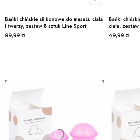
Bańki chińskie silikonowe do masażu ciała
Bańki chińsk
i twarzy, zestaw 8 sztuk Line Sport
ciała, zestaw
Cena
Cena
89,99 zł
49,99 zł
Do koszyka