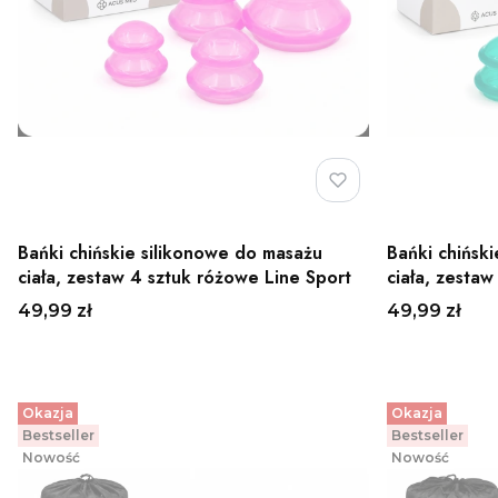
Bańki chińskie silikonowe do masażu
Bańki chińsk
ciała, zestaw 4 sztuk różowe Line Sport
ciała, zestaw
Cena
Cena
49,99 zł
49,99 zł
Okazja
Okazja
Bestseller
Bestseller
Nowość
Nowość