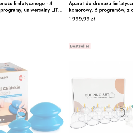
enażu limfatycznego - 4
Aparat do drenażu limfatycz
programy, uniwersalny LITE
komorowy, 6 programów, z
panelem EVO C8 4FIZJO
Cena
1 999,99 zł
Bestseller