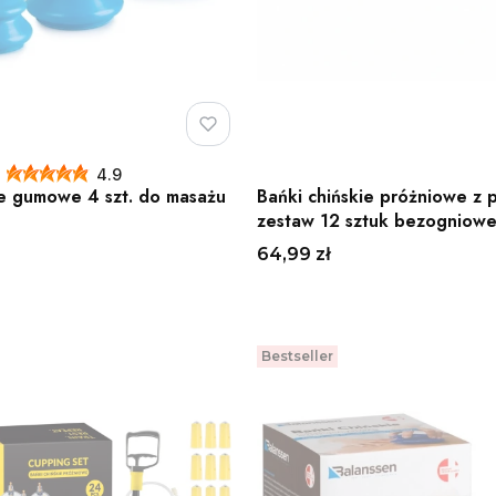
4.9
ie gumowe 4 szt. do masażu
Bańki chińskie próżniowe z 
zestaw 12 sztuk bezogniowe
rozmiary Line Sport
Cena
64,99 zł
Do koszyka
Do koszyka
Bestseller