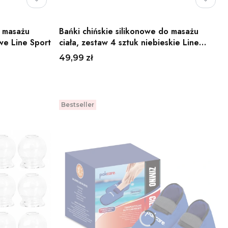
o masażu
Bańki chińskie silikonowe do masażu
owe Line Sport
ciała, zestaw 4 sztuk niebieskie Line
Sport
Cena
49,99 zł
Do koszyka
Bestseller