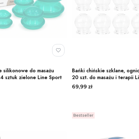
ie silikonowe do masażu
Bańki chińskie szklane, ogni
 4 sztuk zielone Line Sport
20 szt. do masażu i terapii L
Cena
69,99 zł
Do koszyka
Bestseller