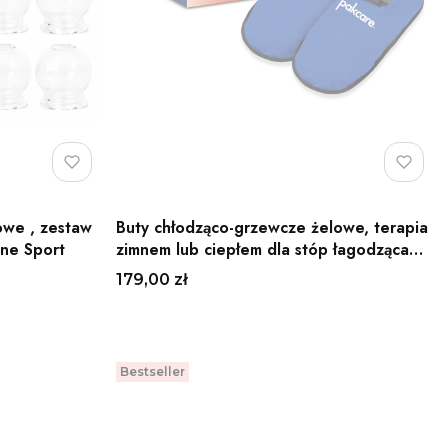
owe , zestaw
Buty chłodząco-grzewcze żelowe, terapia
ine Sport
zimnem lub ciepłem dla stóp łagodząca
ból i obrzęki Balanssen
Cena
179,00 zł
Do koszyka
Bestseller