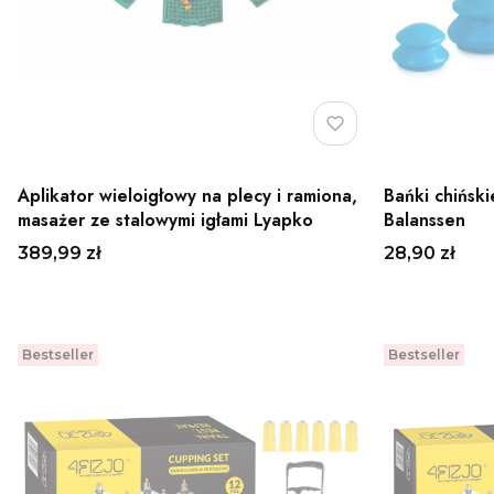
Aplikator wieloigłowy na plecy i ramiona,
Bańki chińsk
masażer ze stalowymi igłami Lyapko
Balanssen
Cena
Cena
389,99 zł
28,90 zł
Do koszyka
Bestseller
Bestseller