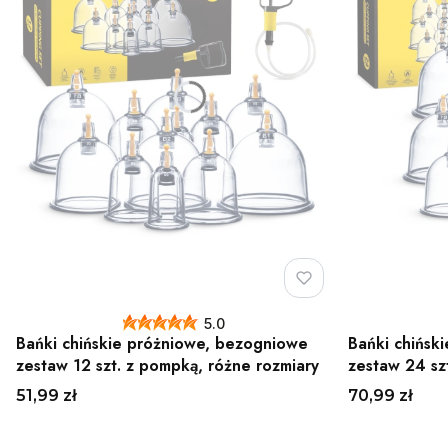
5.0
Bańki chińskie próżniowe, bezogniowe
Bańki chińsk
zestaw 12 szt. z pompką, różne rozmiary
zestaw 24 sz
Cena
Cena
51,99 zł
70,99 zł
Do koszyka