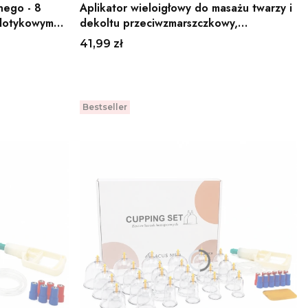
nego - 8
Aplikator wieloigłowy do masażu twarzy i
 dotykowym
dekoltu przeciwzmarszczkowy,
poprawiający ukrwienie Lyapko
Cena
41,99 zł
Do koszyka
Bestseller