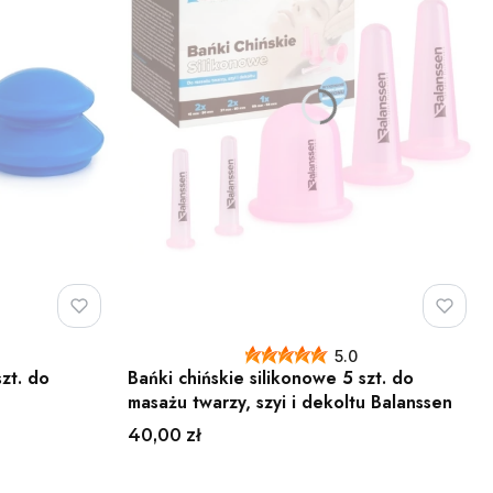
5.0
szt. do
Bańki chińskie silikonowe 5 szt. do
masażu twarzy, szyi i dekoltu Balanssen
Cena
40,00 zł
Do koszyka