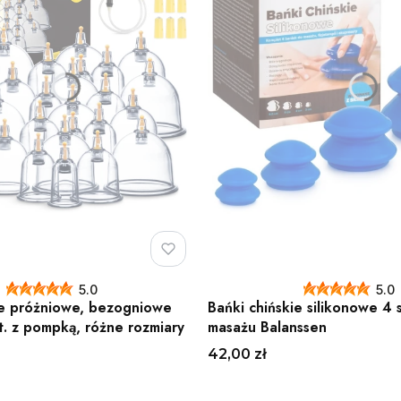
5.0
5.0
ie próżniowe, bezogniowe
Bańki chińskie silikonowe 4 
t. z pompką, różne rozmiary
masażu Balanssen
Cena
42,00 zł
Do koszyka