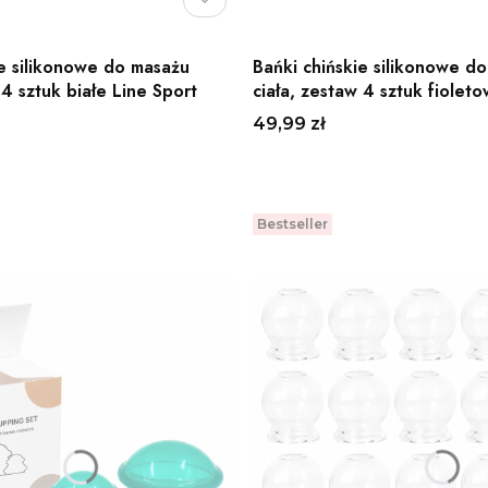
ie silikonowe do masażu
Bańki chińskie silikonowe d
 4 sztuk białe Line Sport
ciała, zestaw 4 sztuk fiolet
Cena
49,99 zł
Do koszyka
Do koszyka
Bestseller