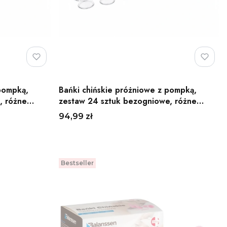
pompką,
Bańki chińskie próżniowe z pompką,
, różne
zestaw 24 sztuk bezogniowe, różne
rozmiary Line Sport
Cena
94,99 zł
Do koszyka
Bestseller