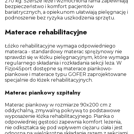
270 kg. Szersze leże i wzmocniona rama zapewniają
bezpieczeństwo i komfort pacjentów
bariatrycznych, a opiekunom ułatwiają pielęgnację i
podnoszenie bez ryzyka uszkodzenia sprzętu.
Materace rehabilitacyjne
Łóżko rehabilitacyjne wymaga odpowiedniego
materaca - standardowy materac sprężynowy nie
sprawdzi się w łóżku pielęgnacyjnym, które wymaga
regularnego składania i rozkładania sekcji leża. W
Fizjo4Sport dostępne są materace piankowo-
piankowe i materace typu GOFER zaprojektowane
specjalnie do łóżek rehabilitacyjnych.
Materac piankowy szpitalny
Materac piankowy w rozmiarze 90x200 cm z
oddychalną, zmywalną pokrywą to podstawowe
wyposażenie łóżka rehabilitacyjnego. Pianka o
odpowiedniej gęstości zapewnia komfort leżenia,
nie odkształca się pod wpływem ciężaru ciała i jest
odporna na wielokrotne składanie razem z sekcjami