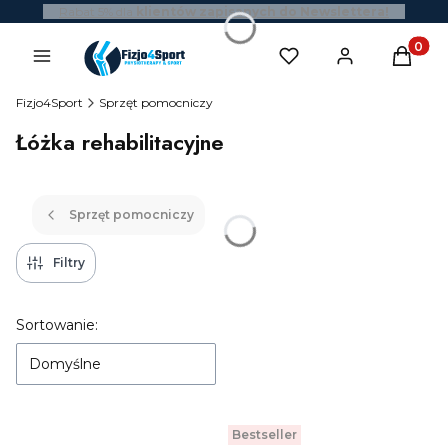
Rabat 5% dla
klientów zapisanych do Newslettera!
Produk
Fizjo4Sport
Sprzęt pomocniczy
Łóżka rehabilitacyjne
Sprzęt pomocniczy
Filtry
Lista produktów
Sortowanie:
Domyślne
Bestseller