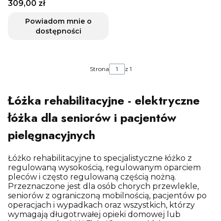
Cena
309,00 zł
ułatwiający wstawanie
Vitea Care
Powiadom mnie o
dostępności
Strona
z 1
Łóżka rehabilitacyjne - elektryczne
łóżka dla seniorów i pacjentów
pielęgnacyjnych
Łóżko rehabilitacyjne to specjalistyczne łóżko z
regulowaną wysokością, regulowanym oparciem
pleców i często regulowaną częścią nożną.
Przeznaczone jest dla osób chorych przewlekle,
seniorów z ograniczoną mobilnością, pacjentów po
operacjach i wypadkach oraz wszystkich, którzy
wymagają długotrwałej opieki domowej lub