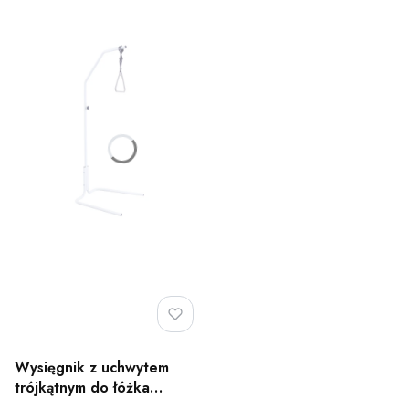
Wysięgnik z uchwytem
trójkątnym do łóżka
rehabilitacyjnego