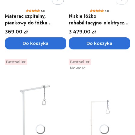
5.0
5.0
Materac szpitalny,
Niskie łóżko
piankowy do łóżka
rehabilitacyjne elektryczne
rehabilitacyjnego 90x200
dla seniorów i osób
Cena
Cena
369,00 zł
3 479,00 zł
cm w pokrowcu zmywalnym
niepełnosprawnych
DREAM-TIM LOW Timago
Do koszyka
Do koszyka
Bestseller
Bestseller
Nowość