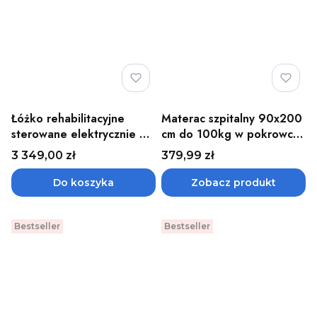
Łóżko rehabilitacyjne
Materac szpitalny 90x200
sterowane elektrycznie dla
cm do 100kg w pokrowcu
seniorów i osób
Rena
Cena
Cena
3 349,00 zł
379,99 zł
niepełnosprawnych
DREAM-TIM Timago
Do koszyka
Zobacz produkt
Bestseller
Bestseller