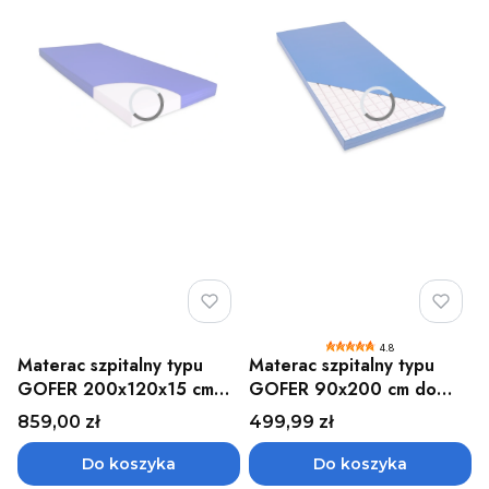
4.8
Materac szpitalny typu
Materac szpitalny typu
GOFER 200x120x15 cm
GOFER 90x200 cm do
do 250kg w pokrowcu
120kg w pokrowcu
Cena
Cena
859,00 zł
499,99 zł
nieprzemakalnym Med-Mat
paroprzepuszczalnyn Med-
Mat
Do koszyka
Do koszyka