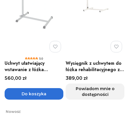
5.0
Uchwyt ułatwiający
Wysięgnik z uchwytem do
wstawanie z łóżka
łóżka rehabilitacyjnego z
rehabilitacyjnego,
wzmocnionym profilem i
Cena
Cena
560,00 zł
389,00 zł
regulowany, z podstawą
stabilną konstrukcją,
do 130 kg Herdegen
regulowany Vitea Care
Powiadom mnie o
Do koszyka
dostępności
Nowość