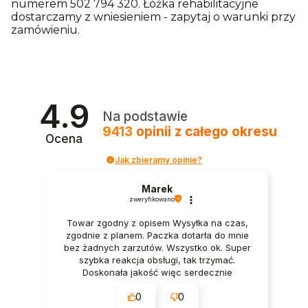
numerem 502 794 320. Łóżka rehabilitacyjne
dostarczamy z wniesieniem - zapytaj o warunki przy
zamówieniu.
4.9
Na podstawie
9413
opinii
z całego okresu
Ocena
Jak zbieramy opinie?
Marek
zweryfikowano
Towar zgodny z opisem Wysyłka na czas,
zgodnie z planem. Paczka dotarła do mnie
bez żadnych zarzutów. Wszystko ok. Super
szybka reakcja obsługi, tak trzymać.
Doskonała jakość więc serdecznie
polecam.
0
0