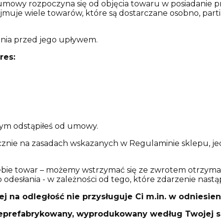
mowy rozpoczyna się od objęcia towaru w posiadanie prz
muje wiele towarów, które są dostarczane osobno, partia
nia przed jego upływem.
res:
órym odstąpiłeś od umowy.
znie na zasadach wskazanych w Regulaminie sklepu, jedna
ebie towar – możemy wstrzymać się ze zwrotem otrzymane
desłania - w zależności od tego, które zdarzenie nastąp
j na odległość nie przysługuje Ci m.in. w odniesie
eprefabrykowany, wyprodukowany według Twojej sp