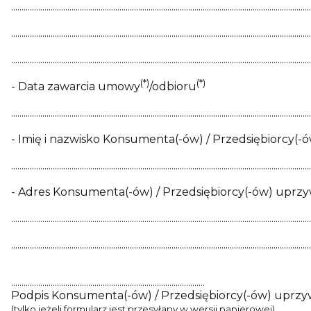
................................................................................................................................................
................................................................................................................................................
................................................................................................................................................
(*)
(*)
- Data zawarcia umowy
/odbioru
................................................................................................................................................
- Imię i nazwisko Konsumenta(-ów) / Przedsiębiorcy(-
................................................................................................................................................
- Adres Konsumenta(-ów) / Przedsiębiorcy(-ów) uprzy
................................................................................................................................................
................................................................................................................................................
.............................................................................................
Podpis Konsumenta(-ów) / Przedsiębiorcy(-ów) uprzy
(tylko jeżeli formularz jest przesyłany w wersji papierowej)