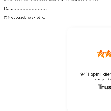
Data ............................................
(*) Niepotrzebne skreślić.
9411
opinii kli
zebranych i 