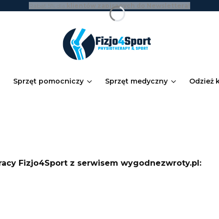
Rabat 5% dla
klientów zapisanych do Newslettera!
Sprzęt pomocniczy
Sprzęt medyczny
Odzież 
racy Fizjo4Sport z serwisem wygodnezwroty.pl: