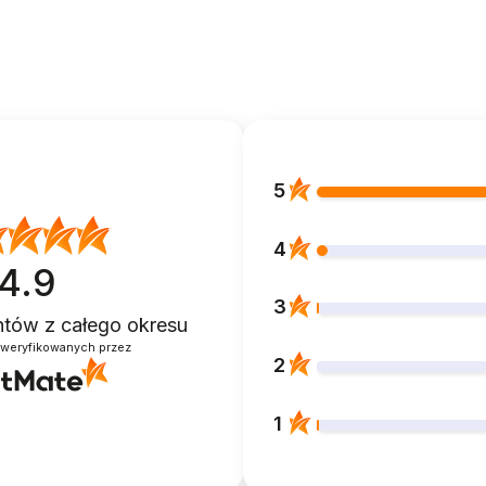
5
4
4.9
3
entów
z całego okresu
zweryfikowanych przez
2
1