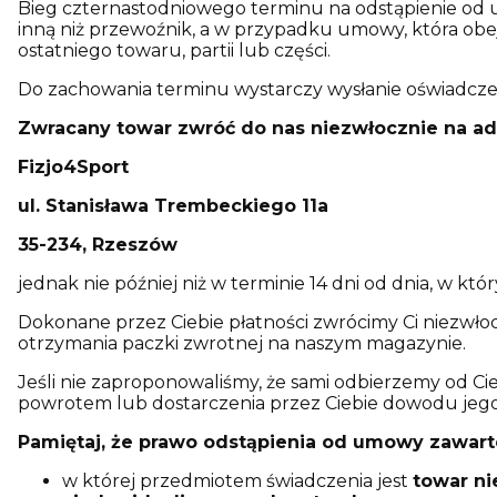
Bieg czternastodniowego terminu na odstąpienie od u
inną niż przewoźnik, a w przypadku umowy, która obej
ostatniego towaru, partii lub części.
Do zachowania terminu wystarczy wysłanie oświadcze
Zwracany towar zwróć do nas niezwłocznie na ad
Fizjo4Sport
ul. Stanisława Trembeckiego 11a
35-234, Rzeszów
jednak nie później niż w terminie 14 dni od dnia, w kt
Dokonane przez Ciebie płatności zwrócimy Ci niezwłoc
otrzymania paczki zwrotnej na naszym magazynie.
Jeśli nie zaproponowaliśmy, że sami odbierzemy od Ci
powrotem lub dostarczenia przez Ciebie dowodu jego o
Pamiętaj, że prawo odstąpienia od umowy zawarte
w której przedmiotem świadczenia jest
towar ni