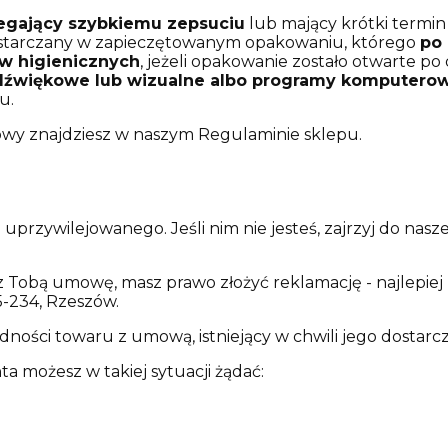
egający szybkiemu zepsuciu
lub mający krótki termin
dostarczany w zapieczętowanym opakowaniu, którego
po
w higienicznych
, jeżeli opakowanie zostało otwarte po
dźwiękowe lub wizualne albo programy komputer
u.
wy znajdziesz w naszym Regulaminie sklepu.
 uprzywilejowanego. Jeśli nim nie jesteś, zajrzyj do n
 Tobą umowę, masz prawo złożyć reklamację - najlepiej 
5-234, Rzeszów.
ości towaru z umową, istniejący w chwili jego dostarcze
 możesz w takiej sytuacji żądać: