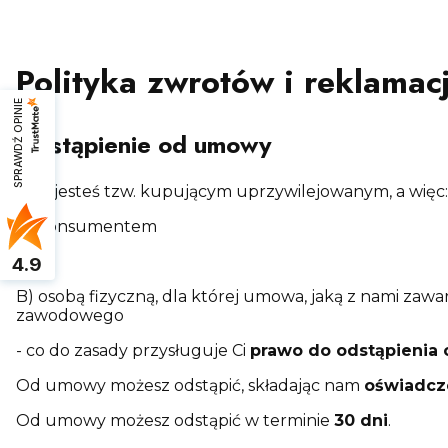
Polityka zwrotów i reklamac
SPRAWDŹ OPINIE
Odstąpienie od umowy
Jeśli jesteś tzw. kupującym uprzywilejowanym, a więc:
A) konsumentem
albo
4.9
B) osobą fizyczną, dla której umowa, jaką z nami zawar
zawodowego
- co do zasady przysługuje Ci
prawo do odstąpienia
Od umowy możesz odstąpić, składając nam
oświadcz
Od umowy możesz odstąpić w terminie
30 dni
.