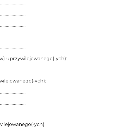
..............................
..............................
..............................
..............................
ów) uprzywilejowanego(-ych):
..............................
wilejowanego(-ych):
..............................
..............................
wilejowanego(-ych)