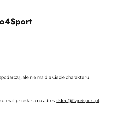
jo4Sport
spodarczą, ale nie ma dla Ciebie charakteru
e-mail przesłaną na adres:
sklep@fizjo4sport.pl
.