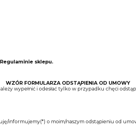
 Regulaminie sklepu.
WZÓR FORMULARZA ODSTĄPIENIA OD UMOWY
należy wypełnić i odesłać tylko w przypadku chęci odstą
.............. niniejszym informuję/informujemy(*) o moim/naszym odst