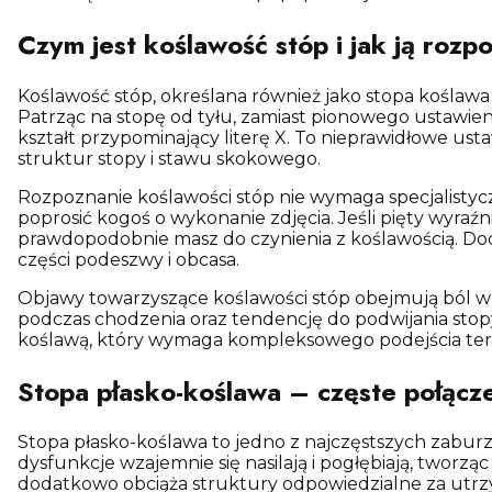
Czym jest koślawość stóp i jak ją rozp
Koślawość stóp, określana również jako stopa koślaw
Patrząc na stopę od tyłu, zamiast pionowego ustawie
kształt przypominający literę X. To nieprawidłowe us
struktur stopy i stawu skokowego.
Rozpoznanie koślawości stóp nie wymaga specjalistycz
poprosić kogoś o wykonanie zdjęcia. Jeśli pięty wyraź
prawdopodobnie masz do czynienia z koślawością. Do
części podeszwy i obcasa.
Objawy towarzyszące koślawości stóp obejmują ból w o
podczas chodzenia oraz tendencję do podwijania stop
koślawą, który wymaga kompleksowego podejścia te
Stopa płasko-koślawa – częste połącz
Stopa płasko-koślawa to jedno z najczęstszych zabur
dysfunkcje wzajemnie się nasilają i pogłębiają, tworz
dodatkowo obciąża struktury odpowiedzialne za utrzy