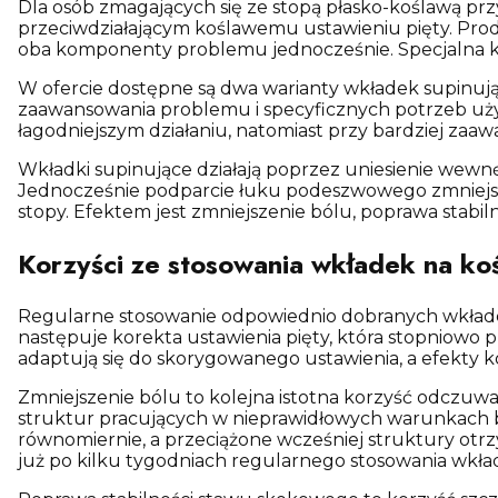
Dla osób zmagających się ze stopą płasko-koślawą pr
przeciwdziałającym koślawemu ustawieniu pięty. Pr
oba komponenty problemu jednocześnie. Specjalna kon
W ofercie dostępne są dwa warianty wkładek supinują
zaawansowania problemu i specyficznych potrzeb uży
łagodniejszym działaniu, natomiast przy bardziej zaaw
Wkładki supinujące działają poprzez uniesienie wewn
Jednocześnie podparcie łuku podeszwowego zmniejsza
stopy. Efektem jest zmniejszenie bólu, poprawa stabiln
Korzyści ze stosowania wkładek na ko
Regularne stosowanie odpowiednio dobranych wkładek
następuje korekta ustawienia pięty, która stopniowo
adaptują się do skorygowanego ustawienia, a efekty kore
Zmniejszenie bólu to kolejna istotna korzyść odczuwa
struktur pracujących w nieprawidłowych warunkach bi
równomiernie, a przeciążone wcześniej struktury ot
już po kilku tygodniach regularnego stosowania wkła