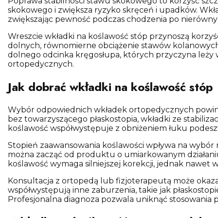
Poprawa stabilności stawu skokowego to korzyść szczeg
skokowego i zwiększa ryzyko skręceń i upadków. Wkładk
zwiększając pewność podczas chodzenia po nierówny
Wreszcie wkładki na koślawość stóp przynoszą korzyś
dolnych, równomierne obciążenie stawów kolanowych i
dolnego odcinka kręgosłupa, których przyczyna leży
ortopedycznych.
Jak dobrać wkładki na koślawość stóp
Wybór odpowiednich wkładek ortopedycznych powinien
bez towarzyszącego płaskostopia, wkładki ze stabiliza
koślawość współwystępuje z obniżeniem łuku podes
Stopień zaawansowania koślawości wpływa na wybór mi
można zacząć od produktu o umiarkowanym działaniu 
koślawość wymaga silniejszej korekcji, jednak nawet 
Konsultacja z ortopedą lub fizjoterapeutą może okaza
współwystępują inne zaburzenia, takie jak płaskostopi
Profesjonalna diagnoza pozwala uniknąć stosowania