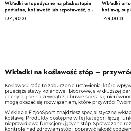
Wkładki ortopedyczne na płaskostopie
Wkładki orto
podłużne, koślawość lub szpotawość, ze
koślawą, supi
stabilizacją pięty Mazbit
łagodzące ból
Cena
Cena
134,90 zł
149,00 zł
Zobacz produkt
Wkładki na koślawość stóp – przywró
Koślawość stóp to zaburzenie ustawienia, które wpływ
przeciąża stawy kolanowe i biodrowe, a w dłuższej p
odchylają się na zewnątrz, obuwie ściera się nierówn
mogą okazać się rozwiązaniem, które przywróci Twoi
W sklepie Fizjo4Sport znajdziesz specjalistyczne wkł
koślawą. Produkty dostępne w tej kategorii łączą fun
nieprawidłowo funkcjonujących stóp. Sprawdzone rozw
kontrolę nad zdrowiem stóp i poprawić jakość codzien