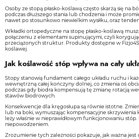
Osoby ze stopą płasko-koślawą często skarżą się na ból
podczas dłuższego stania lub chodzenia i może promi
nawet po stosunkowo niewielkim wysiłku, oraz tenden
Wkładki ortopedyczne na stopę płasko-koślawą mus
połączeniu z elementami supinującymi, czyli korygują
przeciążonych struktur. Produkty dostępne w Fizjo4
koślawej.
Jak koślawość stóp wpływa na cały ukł
Stopy stanowią fundament całego układu ruchu i każd
wewnętrzną całej kończyny dolnej, co zmienia oś obciąż
podczas gdy biodra kompensują tę zmianę rotacją we
stawów biodrowych.
Konsekwencje dla kręgosłupa są równie istotne. Zmie
lub na boki, wymuszając kompensacyjne skrzywienia k
leży właśnie w nieprawidłowym funkcjonowaniu stóp. 
niepowodzeniem.
Zrozumienie tych zależności pokazuje, jak ważna jest 