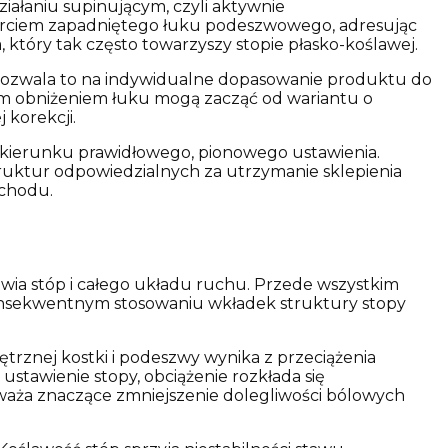
ałaniu supinującym, czyli aktywnie
parciem zapadniętego łuku podeszwowego, adresując
który tak często towarzyszy stopie płasko-koślawej.
. Pozwala to na indywidualne dopasowanie produktu do
im obniżeniem łuku mogą zacząć od wariantu o
 korekcji.
w kierunku prawidłowego, pionowego ustawienia.
ruktur odpowiedzialnych za utrzymanie sklepienia
 chodu.
ia stóp i całego układu ruchu. Przede wszystkim
 konsekwentnym stosowaniu wkładek struktury stopy
trznej kostki i podeszwy wynika z przeciążenia
tawienie stopy, obciążenie rozkłada się
waża znaczące zmniejszenie dolegliwości bólowych