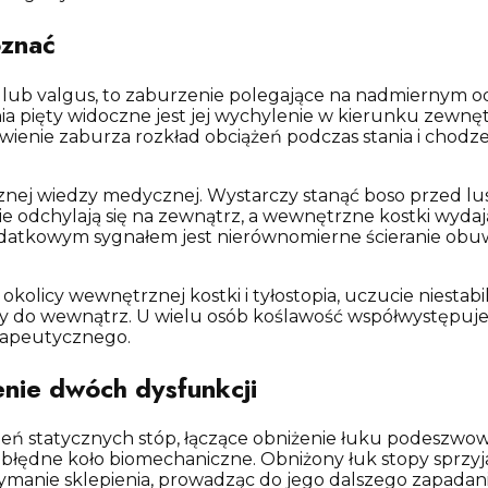
oznać
a lub valgus, to zaburzenie polegające na nadmiernym 
nia pięty widoczne jest jej wychylenie w kierunku zewn
tawienie zaburza rozkład obciążeń podczas stania i cho
nej wiedzy medycznej. Wystarczy stanąć boso przed lus
nie odchylają się na zewnątrz, a wewnętrzne kostki wyda
datkowym sygnałem jest nierównomierne ścieranie obuw
kolicy wewnętrznej kostki i tyłostopia, uczucie niestab
y do wewnątrz. U wielu osób koślawość współwystępuje 
rapeutycznego.
enie dwóch dysfunkcji
zeń statycznych stóp, łączące obniżenie łuku podeszwo
ąc błędne koło biomechaniczne. Obniżony łuk stopy sprzy
manie sklepienia, prowadząc do jego dalszego zapadani