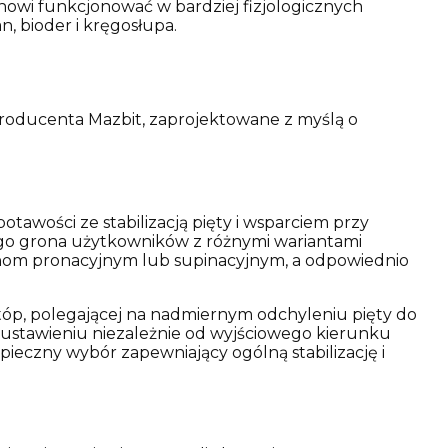
howi funkcjonować w bardziej fizjologicznych
, bioder i kręgosłupa.
roducenta Mazbit, zaprojektowane z myślą o
awości ze stabilizacją pięty i wsparciem przy
ego grona użytkowników z różnymi wariantami
uchom pronacyjnym lub supinacyjnym, a odpowiednio
stóp, polegającej na nadmiernym odchyleniu pięty do
 ustawieniu niezależnie od wyjściowego kierunku
ieczny wybór zapewniający ogólną stabilizację i