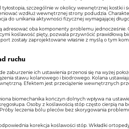
 tyłostopia, szczególnie w okolicy wewnętrznej kostki i ś
eniować wzdłuż wewnętrznej strony podudzia. Charakter
cja do unikania aktywności fizycznej wymagającej dług
zą adresować oba komponenty problemu jednocześnie
cymi koślawość pięty, pozwala przywrócić prawidłową bi
Sport zostały zaprojektowane właśnie z myślą o tym ko
ad ruchu
e zaburzenie ich ustawienia przenosi się na wyżej poło
enia stawu kolanowego i biodrowego. Kolana ustawiają się 
wnętrzną. Efektem jest przeciążenie wewnętrznych prz
niona biomechanika kończyn dolnych wpływa na ustawien
ręgosłupa. Osoby z koślawością stóp często cierpią na 
Próby leczenia bólu pleców bez skorygowania problemu u
odpowiednia korekcja koślawości stóp. Wkładki ortopedycz