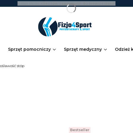
Rabat 5% dla
klientów zapisanych do Newslettera!
Sprzęt pomocniczy
Sprzęt medyczny
Odzież 
koślawość stóp
Bestseller