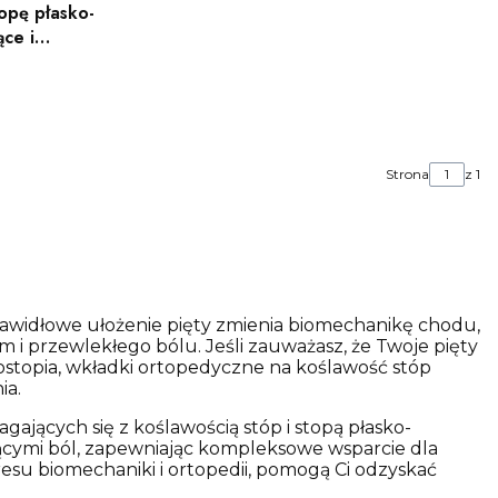
opę płasko-
ące i
Mazbit
t
Strona
z 1
prawidłowe ułożenie pięty zmienia biomechanikę chodu,
i przewlekłego bólu. Jeśli zauważasz, że Twoje pięty
łostopia, wkładki ortopedyczne na koślawość stóp
ia.
ających się z koślawością stóp i stopą płasko-
dzącymi ból, zapewniając kompleksowe wsparcie dla
su biomechaniki i ortopedii, pomogą Ci odzyskać