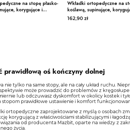
pedyczne na stopę płasko-
Wkładki ortopedyczne na st
nujące, korygujące i
koślawą, supinujące, koryguj
 tyłostopia I Mazbit
łagodzące ból tyłostopia II 
Cena
162,90 zł
Zobacz produkt
Zobacz produk
ć prawidłową oś kończyny dolnej
a nie tylko na same stopy, ale na cały układ ruchu. Nie
erspektywie może prowadzić do problemów z kręgosłupem 
omiernie lub odczuwasz dyskomfort w okolicy kostek i ty
m stopom prawidłowe ustawienie i komfort funkcjonowan
adki ortopedyczne zaprojektowane z myślą o osobach zmag
kcję korygującą z właściwościami stabilizującymi i łago
iązania od producenta Mazbit, oparte na wiedzy z zakre
nego życia.