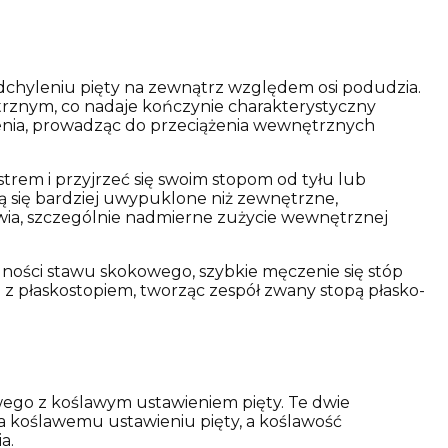
odchyleniu pięty na zewnątrz względem osi podudzia.
ętrznym, co nadaje kończynie charakterystyczny
dzenia, prowadząc do przeciążenia wewnętrznych
trem i przyjrzeć się swoim stopom od tyłu lub
ją się bardziej uwypuklone niż zewnętrzne,
ia, szczególnie nadmierne zużycie wewnętrznej
ilności stawu skokowego, szybkie męczenie się stóp
z płaskostopiem, tworząc zespół zwany stopą płasko-
wego z koślawym ustawieniem pięty. Te dwie
ja koślawemu ustawieniu pięty, a koślawość
a.