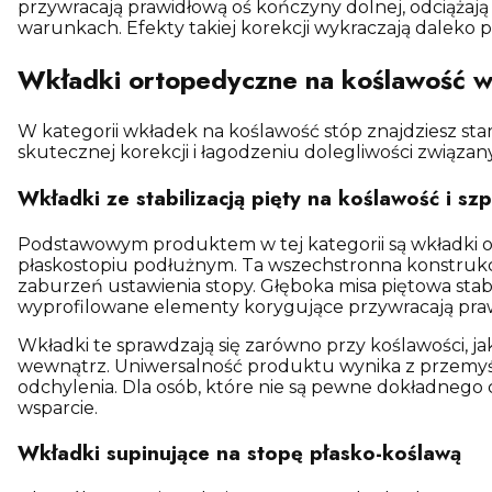
przywracają prawidłową oś kończyny dolnej, odciążają
warunkach. Efekty takiej korekcji wykraczają daleko p
Wkładki ortopedyczne na koślawość w 
W kategorii wkładek na koślawość stóp znajdziesz s
skutecznej korekcji i łagodzeniu dolegliwości związa
Wkładki ze stabilizacją pięty na koślawość i s
Podstawowym produktem w tej kategorii są wkładki ort
płaskostopiu podłużnym. Ta wszechstronna konstrukc
zaburzeń ustawienia stopy. Głęboka misa piętowa sta
wyprofilowane elementy korygujące przywracają praw
Wkładki te sprawdzają się zarówno przy koślawości, j
wewnątrz. Uniwersalność produktu wynika z przemyśla
odchylenia. Dla osób, które nie są pewne dokładnego
wsparcie.
Wkładki supinujące na stopę płasko-koślawą