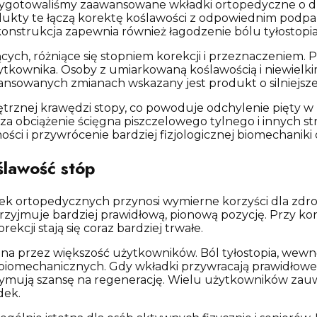
zygotowaliśmy zaawansowane wkładki ortopedyczne o dzi
odukty te łączą korektę koślawości z odpowiednim pod
strukcja zapewnia również łagodzenie bólu tyłostopia, 
cych, różniące się stopniem korekcji i przeznaczeniem
tkownika. Osoby z umiarkowaną koślawością i niewielk
ansowanych zmianach wskazany jest produkt o silniejszej
ętrznej krawędzi stopy, co powoduje odchylenie pięty 
 obciążenie ścięgna piszczelowego tylnego i innych st
ości i przywrócenie bardziej fizjologicznej biomechaniki
ślawość stóp
 ortopedycznych przynosi wymierne korzyści dla zdrow
 przyjmuje bardziej prawidłową, pionową pozycję. Przy
kcji stają się coraz bardziej trwałe.
na przez większość użytkowników. Ból tyłostopia, wewnę
omechanicznych. Gdy wkładki przywracają prawidłowe us
rzymują szansę na regenerację. Wielu użytkowników zau
dek.