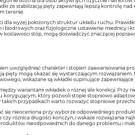
ólnie istotna dla osób aktywnych fizycznie i seniorów. 
i ze stabilizacją pięty zapewniają lepszą kontrolę nad 
m terenie.
ci dla wyżej położonych struktur układu ruchu. Prawidł
 biodrowych oraz fizjologiczne ustawienie miednicy i k
 w koślawości stóp, mogą doświadczyć znaczącej popra
 uwzględniać charakter i stopień zaawansowania probl
cją pięty mogą okazać się wystarczającym rozwiązaniem. 
zwowego, wskazane są wkładki supinujące zapewniają
ędzy wariantami wkładek o różnej sile korekcji. Przy n
korygującym, który pozwoli stopie stopniowo adaptow
w takich przypadkach warto rozważyć stopniowe przechodz
ć się nieoceniona przy wyborze odpowiedniego produktu. 
e czy różnica długości kończyn, i wskaże rozwiązania naj
 produktów nieodpowiednich do danego problemu i maks