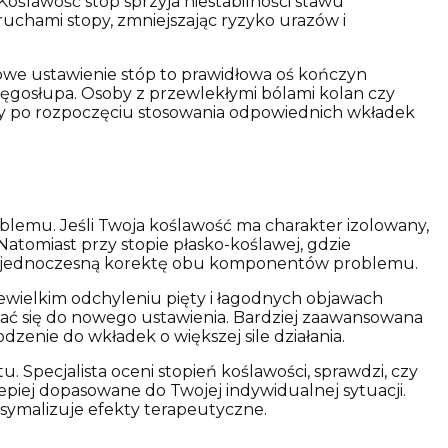
Koślawość stóp sprzyja niestabilności stawu
ruchami stopy, zmniejszając ryzyko urazów i
owe ustawienie stóp to prawidłowa oś kończyn
ręgosłupa. Osoby z przewlekłymi bólami kolan czy
wy po rozpoczęciu stosowania odpowiednich wkładek
emu. Jeśli Twoja koślawość ma charakter izolowany,
Natomiast przy stopie płasko-koślawej, gdzie
ce jednoczesną korektę obu komponentów problemu.
iewielkim odchyleniu pięty i łagodnych objawach
ać się do nowego ustawienia. Bardziej zaawansowana
enie do wkładek o większej sile działania.
Specjalista oceni stopień koślawości, sprawdzi, czy
lepiej dopasowane do Twojej indywidualnej sytuacji.
ymalizuje efekty terapeutyczne.