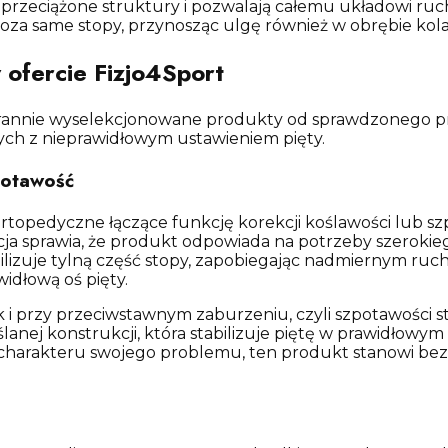
 przeciążone struktury i pozwalają całemu układowi ruc
oza same stopy, przynosząc ulgę również w obrębie kolan
ofercie Fizjo4Sport
tarannie wyselekcjonowane produkty od sprawdzonego p
nych z nieprawidłowym ustawieniem pięty.
zpotawość
opedyczne łączące funkcję korekcji koślawości lub szpot
ja sprawia, że produkt odpowiada na potrzeby szeroki
bilizuje tylną część stopy, zapobiegając nadmiernym r
idłową oś pięty.
ak i przy przeciwstawnym zaburzeniu, czyli szpotawości 
nej konstrukcji, która stabilizuje piętę w prawidłowym
 charakteru swojego problemu, ten produkt stanowi bezp