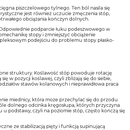
cięgna piszczelowego tylnego. Ten ból nasila się
ystyczne jest również uczucie zmęczenia stóp,
otrwałego obciążania kończyn dolnych.
. Odpowiednie podparcie łuku podeszwowego w
omechanikę stopy i zmniejszyć obciążenie
mpleksowym podejściu do problemu stopy płasko-
żone struktury. Koślawość stóp powoduje rotację
w pozycji koślawej, czyli zbliżają się do siebie,
edziałów stawów kolanowych i nieprawidłowa praca
ie miednicy, która może przechylać się do przodu
bóle dolnego odcinka kręgosłupa, których przyczyna
 podstawy, czyli na poziomie stóp, często kończą się
ne ze stabilizacją pięty i funkcją supinującą