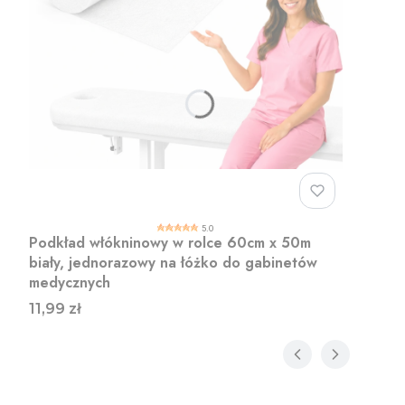
5.0
Podkład włókninowy w rolce 60cm x 50m
biały, jednorazowy na łóżko do gabinetów
medycznych
Cena
11,99 zł