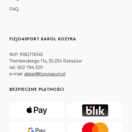
FAQ
FIZJO4SPORT KAROL KOZYRA
NIP: 9182176145
Trembeckiego 11a, 35-234 Rzeszów
tel.: 502 794 320
e-mail:
sklep@fizjo4sport.pl
BEZPIECZNE PŁATNOŚCI