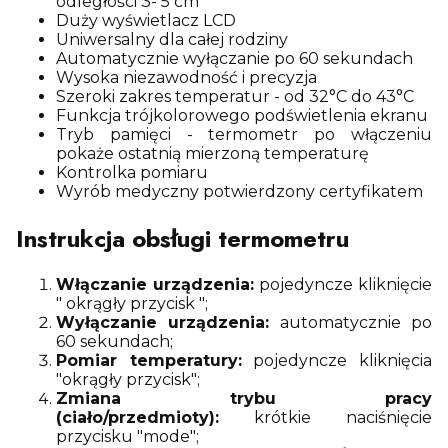
odległości 3- 5 cm
Duży wyświetlacz LCD
Uniwersalny dla całej rodziny
Automatycznie wyłączanie po 60 sekundach
Wysoka niezawodność i precyzja
Szeroki zakres temperatur - od 32°C do 43°C
Funkcja trójkolorowego podświetlenia ekranu
Tryb pamięci - termometr po włączeniu
pokaże ostatnią mierzoną temperaturę
Kontrolka pomiaru
Wyrób medyczny potwierdzony certyfikatem
Instrukcja obsługi termometru
Włączanie urządzenia:
pojedyncze kliknięcie
" okrągły przycisk ";
Wyłączanie urządzenia:
automatycznie po
60 sekundach;
Pomiar temperatury:
pojedyncze kliknięcia
"okrągły przycisk";
Zmiana trybu pracy
(ciało/przedmioty):
krótkie naciśnięcie
przycisku "mode";