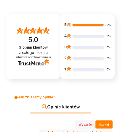
5
100%
4
0%
5.0
3
3
opinii klientów
0%
z całego okresu
zebranych i zweryfikowanych przez
2
0%
1
0%
Jak zbieramy opinie?
Opinie klientów
Wyczyść
Szukaj