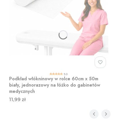
5.0
Podkład włókninowy w rolce 60cm x 50m
biały, jednorazowy na łóżko do gabinetów
medycznych
Cena
11,99 zł