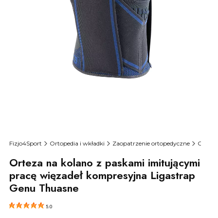
Fizjo4Sport
Ortopedia i wkładki
Zaopatrzenie ortopedyczne
Ortezy
Orteza na kolano z paskami imitującymi
pracę więzadeł kompresyjna Ligastrap
Genu Thuasne
5.0