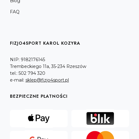
Blog
FAQ
FIZJO4SPORT KAROL KOZYRA
NIP: 9182176145
Trembeckiego 11a, 35-234 Rzeszów
tel.: 502 794 320
e-mail:
sklep@fizjo4sport.pl
BEZPIECZNE PŁATNOŚCI