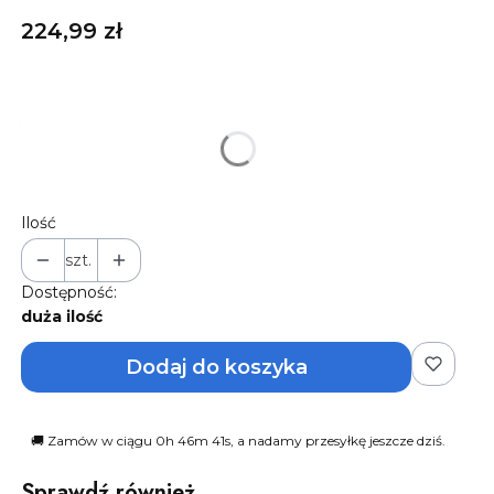
Cena
224,99 zł
*
Rozmiar
Wybierz
Ilość
szt.
Dostępność:
duża ilość
Dodaj do koszyka
🚚 Zamów w ciągu 0h 46m 40s, a nadamy przesyłkę jeszcze dziś.
Sprawdź również