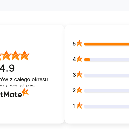
5
4
4.9
3
ntów
z całego okresu
zweryfikowanych przez
2
1