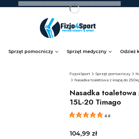
Rabat 5% dla
klientów zapisanych do Newslettera!
Sprzęt pomocniczy
Sprzęt medyczny
Odzież 
Fizjo4Sport
Sprzęt pomocniczy
N
Nasadka toaletowa z klapą do 250k
Nasadka toaletowa 
15L-20 Timago
4.9
Cena
104,99 zł