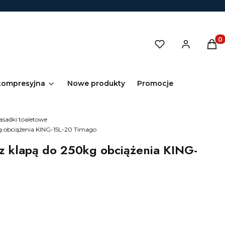
Prod
kompresyjna
Nowe produkty
Promocje
asadki toaletowe
g obciążenia KING-15L-20 Timago
z klapą do 250kg obciążenia KING-