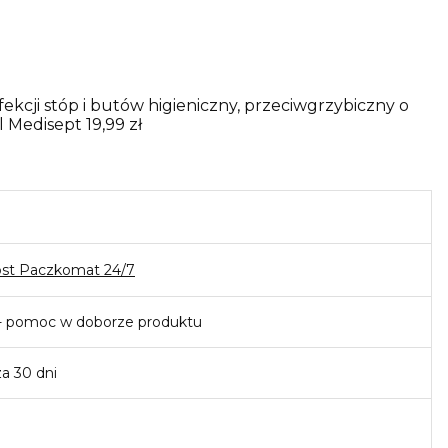
ekcji stóp i butów higieniczny, przeciwgrzybiczny o
l Medisept
19,99 zł
ost Paczkomat 24/7
- pomoc w doborze produktu
za 30 dni