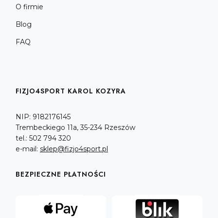
O firmie
Blog
FAQ
FIZJO4SPORT KAROL KOZYRA
NIP: 9182176145
Trembeckiego 11a, 35-234 Rzeszów
tel.: 502 794 320
e-mail:
sklep@fizjo4sport.pl
BEZPIECZNE PŁATNOŚCI