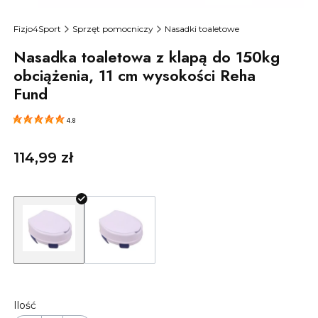
Fizjo4Sport
Sprzęt pomocniczy
Nasadki toaletowe
Nasadka toaletowa z klapą do 150kg
obciążenia, 11 cm wysokości Reha
Fund
4.8
Cena
114,99 zł
Ilość