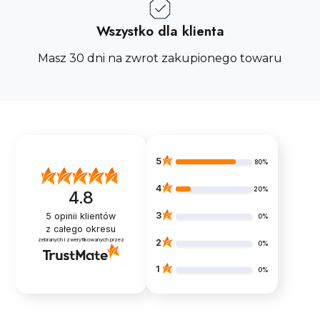
Wszystko dla klienta
Masz 30 dni na zwrot zakupionego towaru
5
80%
4
20%
4.8
3
5
opinii klientów
0%
z całego okresu
zebranych i zweryfikowanych przez
2
0%
1
0%