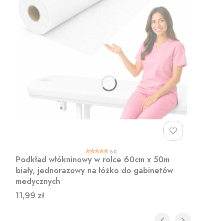
5.0
Podkład włókninowy w rolce 60cm x 50m
biały, jednorazowy na łóżko do gabinetów
medycznych
Cena
11,99 zł