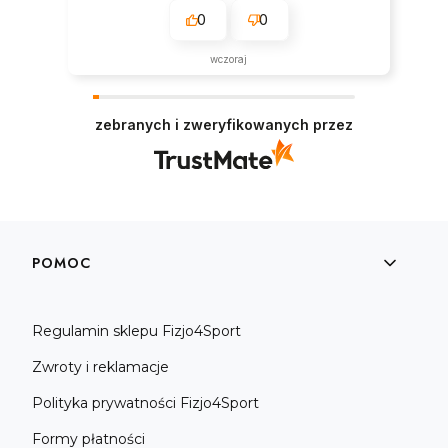
0
0
wczoraj
zebranych i zweryfikowanych przez
Linki w stopce
POMOC
Regulamin sklepu Fizjo4Sport
Zwroty i reklamacje
Polityka prywatności Fizjo4Sport
Formy płatności