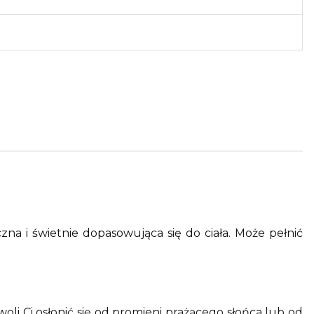
a i świetnie dopasowująca się do ciała. Może pełnić
li Ci osłonić się od promieni prażącego słońca lub od