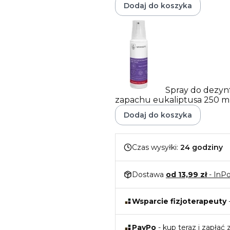
Dodaj do koszyka
Spray do dezynf
zapachu eukaliptusa 250 m
Dodaj do koszyka
Czas wysyłki:
24 godziny
Dostawa
od 13,99 zł
- InP
Wsparcie fizjoterapeuty
PayPo
- kup teraz i zapłać 