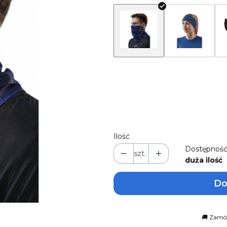
*
Rozmiar
Wybierz
Ilość
Dostępność
szt.
duża ilość
Do
🚚 Zamów