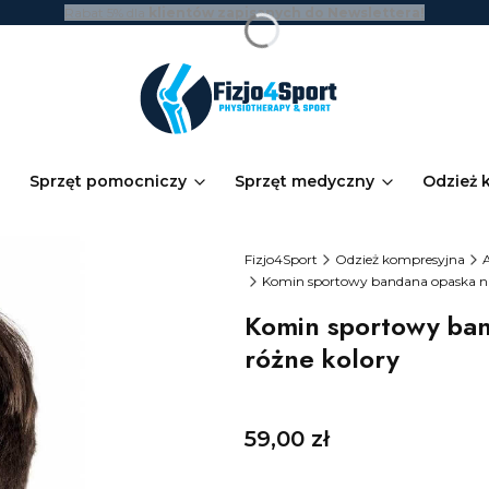
Rabat 5% dla
klientów zapisanych do Newslettera!
Sprzęt pomocniczy
Sprzęt medyczny
Odzież 
Fizjo4Sport
Odzież kompresyjna
Komin sportowy bandana opaska na 
Komin sportowy ban
różne kolory
Cena
59,00 zł