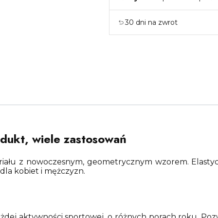
30 dni na zwrot
dukt, wiele zastosowań
iału z nowoczesnym, geometrycznym wzorem. Elastyczn
dla kobiet i mężczyzn.
ej aktywności sportowej, o różnych porach roku. Pozwo