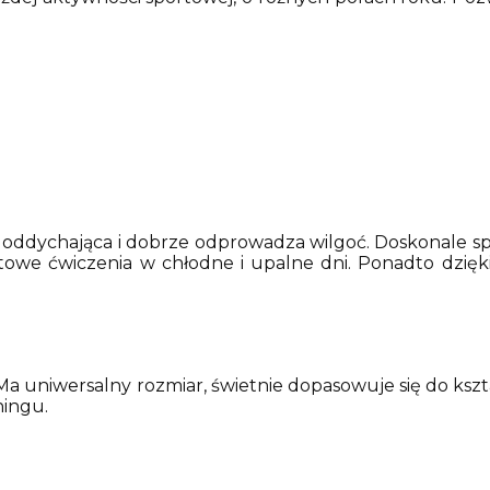
t oddychająca i dobrze odprowadza wilgoć. Doskonale s
we ćwiczenia w chłodne i upalne dni. Ponadto dzięki e
 uniwersalny rozmiar, świetnie dopasowuje się do kszta
ningu.