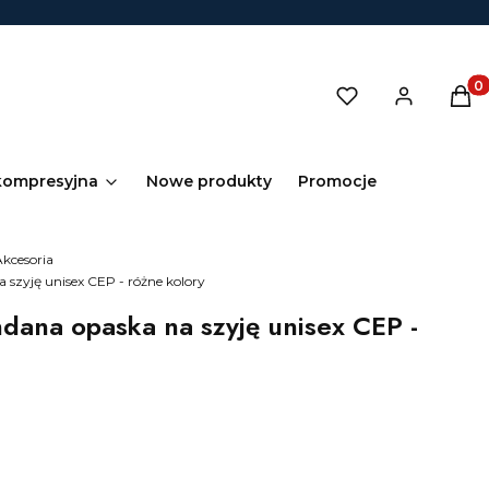
Prod
kompresyjna
Nowe produkty
Promocje
Akcesoria
szyję unisex CEP - różne kolory
dana opaska na szyję unisex CEP -