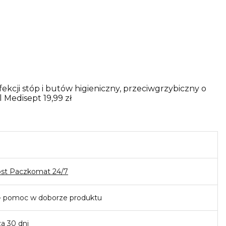
ekcji stóp i butów higieniczny, przeciwgrzybiczny o
l Medisept
19,99 zł
ost Paczkomat 24/7
- pomoc w doborze produktu
za 30 dni