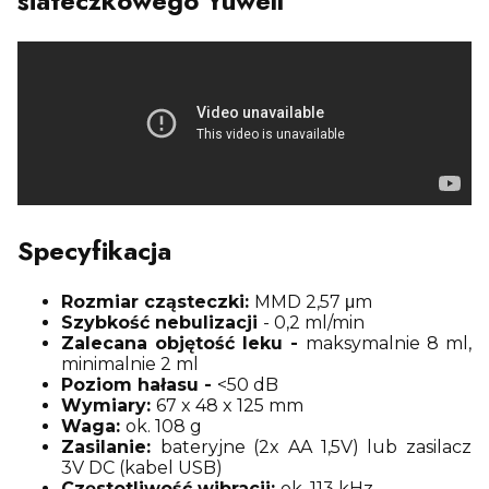
siateczkowego Yuwell
Specyfikacja
Rozmiar cząsteczki:
MMD 2,57 μm
Szybkość nebulizacji
- 0,2 ml/min
Zalecana objętość leku -
maksymalnie 8 ml,
minimalnie 2 ml
Poziom hałasu -
<50 dB
Wymiary:
67 x 48 x 125 mm
Waga:
ok. 108 g
Zasilanie:
bateryjne (2x AA 1,5V) lub zasilacz
3V DC (kabel USB)
Częstotliwość wibracji:
ok. 113 kHz