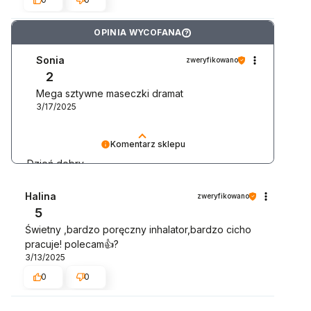
OPINIA WYCOFANA
?
Sonia
zweryfikowano
2
Mega sztywne maseczki dramat
3/17/2025
Komentarz sklepu
Dzień dobry,
dziękujemy za wystawienie opinii. Jeśli chodzi o
Halina
zweryfikowano
"sztywność" maseczek - mamy do czynienia z
5
wyrobem medycznym i przekazywaniem leku
Świetny ,bardzo poręczny inhalator,bardzo cicho
bezpośrednio do dróg oddechowych. Maseczka
pracuje! polecam👍?
dołączona do inhalatora musi być bardzo
3/13/2025
precyzyjnie dopasowana. Jest specjalnie
wyprofilowana, by pasować do kształtu twarzy
0
0
natomiast sztywność konstrukcji niweluje
przestrzeń pomiędzy miękką częścią maseczki a