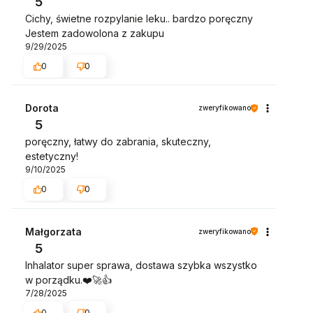
5
Cichy, świetne rozpylanie leku.. bardzo poręczny
Jestem zadowolona z zakupu
9/29/2025
0
0
Dorota
zweryfikowano
5
poręczny, łatwy do zabrania, skuteczny,
estetyczny!
9/10/2025
0
0
Małgorzata
zweryfikowano
5
Inhalator super sprawa, dostawa szybka wszystko
w porządku.❤️🚀👍️
7/28/2025
0
0