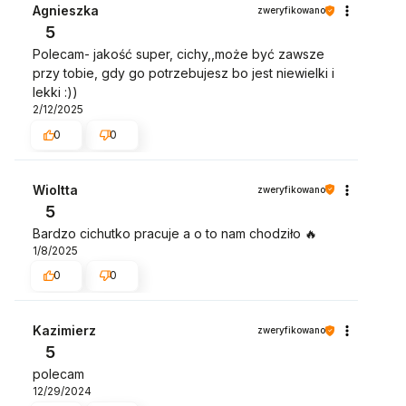
twarzą zapobiegając wydostawaniu się leku na
Agnieszka
zweryfikowano
zewnątrz. W ten sposób mamy pewność, że lek
5
trafia do naszych dróg oddechowych i się nie
Polecam- jakość super, cichy,,może być zawsze
marnuje.
przy tobie, gdy go potrzebujesz bo jest niewielki i
lekki :))
2/12/2025
0
0
Wioltta
zweryfikowano
5
Bardzo cichutko pracuje a o to nam chodziło 🔥
1/8/2025
0
0
Kazimierz
zweryfikowano
5
polecam
12/29/2024