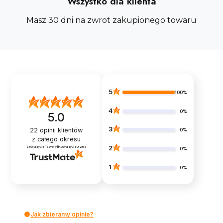
Wszystko dla klienta
Masz 30 dni na zwrot zakupionego towaru
5
100%
4
0%
5.0
3
22
opinii klientów
0%
z całego okresu
zebranych i zweryfikowanych przez
2
0%
1
0%
Jak zbieramy opinie?