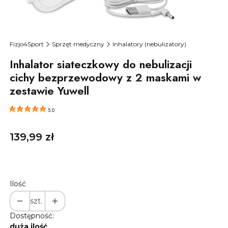
Fizjo4Sport
Sprzęt medyczny
Inhalatory (nebulizatory)
Inhalator siateczkowy do nebulizacji
cichy bezprzewodowy z 2 maskami w
zestawie Yuwell
5.0
Cena
139,99 zł
Ilość
szt.
Dostępność:
duża ilość