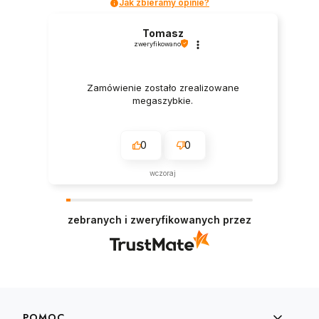
Jak zbieramy opinie?
Tomasz
zweryfikowano
Zamówienie zostało zrealizowane
megaszybkie.
0
0
wczoraj
zebranych i zweryfikowanych przez
Linki w stopce
POMOC