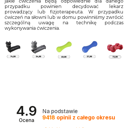
jakie ćwiczenia będą odpowiednie dla danego
przypadku powinien decydować lekarz
prowadzący lub fizjoterapeuta. W przypadku
ćwiczeń na siłowni lub w domu powinniśmy zwrócić
szczególną uwagę na technikę podczas
wykonywania ćwiczenia.
4.9
Na podstawie
9418
opinii
z całego okresu
Ocena