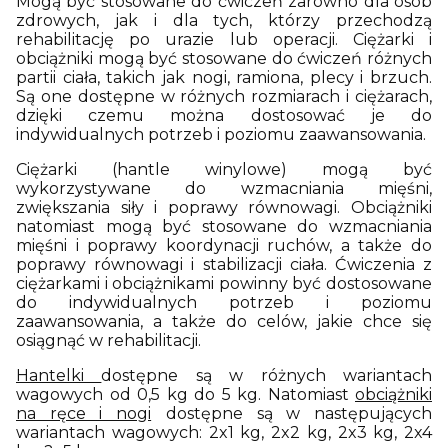
Mogą być stosowane do ćwiczeń zarówno dla osób
zdrowych, jak i dla tych, którzy przechodzą
rehabilitację po urazie lub operacji. Ciężarki i
obciążniki mogą być stosowane do ćwiczeń różnych
partii ciała, takich jak nogi, ramiona, plecy i brzuch.
Są one dostępne w różnych rozmiarach i ciężarach,
dzięki czemu można dostosować je do
indywidualnych potrzeb i poziomu zaawansowania.
Ciężarki (hantle winylowe) mogą być
wykorzystywane do wzmacniania mięśni,
zwiększania siły i poprawy równowagi. Obciążniki
natomiast mogą być stosowane do wzmacniania
mięśni i poprawy koordynacji ruchów, a także do
poprawy równowagi i stabilizacji ciała. Ćwiczenia z
ciężarkami i obciążnikami powinny być dostosowane
do indywidualnych potrzeb i poziomu
zaawansowania, a także do celów, jakie chce się
osiągnąć w rehabilitacji.
Hantelki
dostępne są w różnych wariantach
wagowych od 0,5 kg do 5 kg. Natomiast
obciążniki
na ręce i nogi
dostępne są w następujących
wariantach wagowych: 2x1 kg, 2x2 kg, 2x3 kg, 2x4