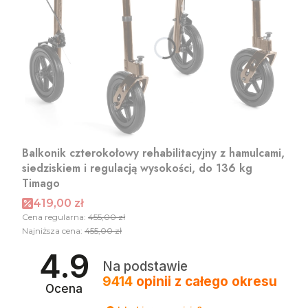
Balkonik czterokołowy rehabilitacyjny z hamulcami,
siedziskiem i regulacją wysokości, do 136 kg
Timago
Cena promocyjna
419,00 zł
Cena regularna:
455,00 zł
Najniższa cena:
455,00 zł
4.9
Na podstawie
9414
opinii
z całego okresu
Ocena