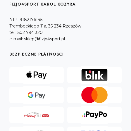
FIZJO4SPORT KAROL KOZYRA
NIP: 9182176145
Trembeckiego 11a, 35-234 Rzeszów
tel.: 502 794 320
e-mail:
sklep@fizjo4sport.pl
BEZPIECZNE PŁATNOŚCI