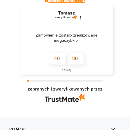
Jak zbieramy opinie?
Tomasz
zweryfikowano
Zamówienie zostało zrealizowane
megaszybkie.
0
0
dzisiaj
zebranych i zweryfikowanych przez
Linki w stopce
POMOC