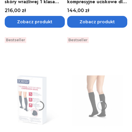
skóry wrażliwej 1 klasa
kompresyjne uciskowe dla
kompresji FAST Lin
mężczyzn CCL1, CCL2
Cena
Cena
216,00 zł
144,00 zł
Venoflex
Elegance Venoflex
Zobacz produkt
Zobacz produkt
Bestseller
Bestseller