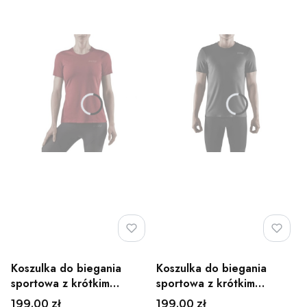
Koszulka do biegania
Koszulka do biegania
sportowa z krótkim
sportowa z krótkim
rękawem damska CEP -
rękawem męska CEP -
Cena
Cena
199,00 zł
199,00 zł