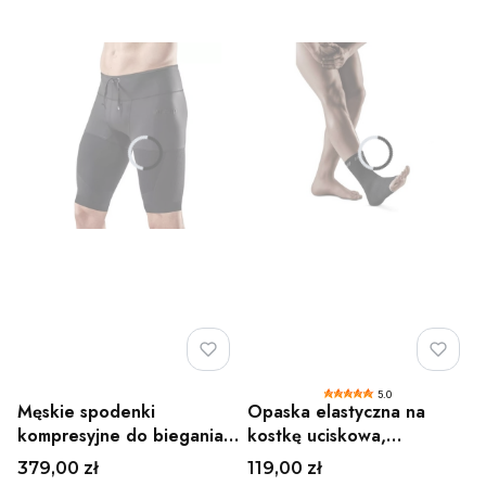
5.0
Męskie spodenki
Opaska elastyczna na
kompresyjne do biegania i
kostkę uciskowa,
ćwiczeń CEP
kompresyjna CEP
Cena
Cena
379,00 zł
119,00 zł