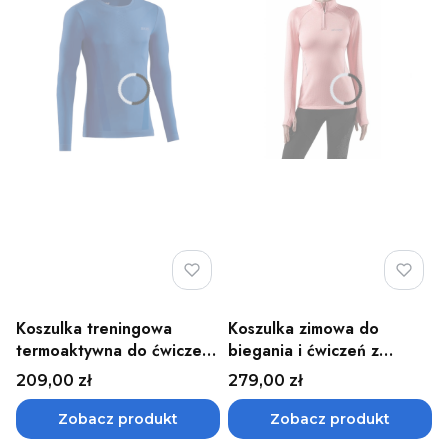
Koszulka treningowa
Koszulka zimowa do
termoaktywna do ćwiczeń
biegania i ćwiczeń z
z długim rękawem męska
długim rękawem damska
Cena
Cena
209,00 zł
279,00 zł
Cold Weather Base CEP -
CEP - różne kolory
różne kolory
Zobacz produkt
Zobacz produkt