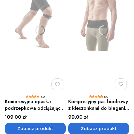
5.0
5.0
Kompresyjna opaska
Kompresyjny pas biodrowy
podrzepkowa odciążająca
z kieszonkami do biegania
do biegania i ćwiczeń CEP
i ćwiczeń CEP
Cena
Cena
109,00 zł
99,00 zł
Zobacz produkt
Zobacz produkt