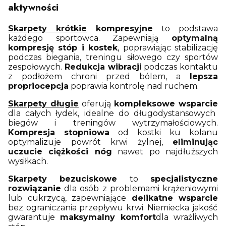
aktywności
Skarpety krótkie
kompresyjne
to podstawa
każdego sportowca. Zapewniają
optymalną
kompresję stóp i kostek
, poprawiając stabilizację
podczas biegania, treningu siłowego czy sportów
zespołowych.
Redukcja wibracji
podczas kontaktu
z podłożem chroni przed bólem, a
lepsza
propriocepcja
poprawia kontrolę nad ruchem.
Skarpety długie
oferują
kompleksowe wsparcie
dla całych łydek, idealne do długodystansowych
biegów i treningów wytrzymałościowych.
Kompresja stopniowa
od kostki ku kolanu
optymalizuje powrót krwi żylnej,
eliminując
uczucie ciężkości nóg
nawet po najdłuższych
wysiłkach.
Skarpety bezuciskowe
to
specjalistyczne
rozwiązanie
dla osób z problemami krążeniowymi
lub cukrzycą, zapewniające
delikatne wsparcie
bez ograniczania przepływu krwi. Niemiecka jakość
gwarantuje
maksymalny komfort
dla wrażliwych