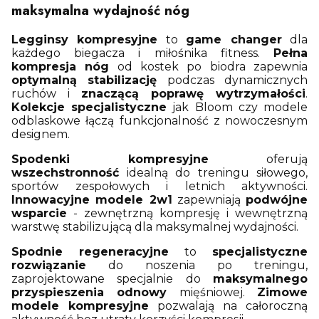
maksymalna wydajność nóg
Legginsy kompresyjne
to
game changer
dla
każdego biegacza i miłośnika fitness.
Pełna
kompresja nóg
od kostek po biodra zapewnia
optymalną stabilizację
podczas dynamicznych
ruchów i
znaczącą poprawę wytrzymałości
.
Kolekcje specjalistyczne
jak Bloom czy modele
odblaskowe łączą funkcjonalność z nowoczesnym
designem.
Spodenki kompresyjne
oferują
wszechstronność
idealną do treningu siłowego,
sportów zespołowych i letnich aktywności.
Innowacyjne modele 2w1
zapewniają
podwójne
wsparcie
- zewnętrzną kompresję i wewnętrzną
warstwę stabilizującą dla maksymalnej wydajności.
Spodnie regeneracyjne
to
specjalistyczne
rozwiązanie
do noszenia po treningu,
zaprojektowane specjalnie do
maksymalnego
przyspieszenia odnowy
mięśniowej.
Zimowe
modele kompresyjne
pozwalają na całoroczną