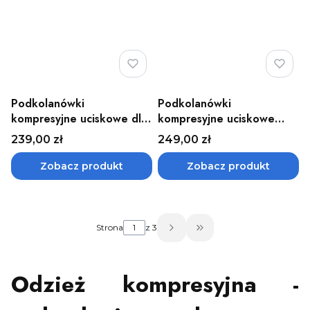
Podkolanówki
Podkolanówki
kompresyjne uciskowe dla
kompresyjne uciskowe
mężczyzn CCL1, CCL2
medyczne dla kobiet i
Cena
Cena
239,00 zł
249,00 zł
forMen JOBST
mężczyzn (CCL1, CCL2)
JOBST
Zobacz produkt
Zobacz produkt
Strona
z 3
Przejdź do ostatniej 
Odzież kompresyjna -