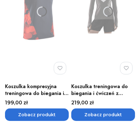
Koszulka kompresyjna
Koszulka treningowa do
treningowa do biegania i
biegania i ćwiczeń z
ćwiczeń CAMOCLOUD
długim rękawem damska
Cena
Cena
199,00 zł
219,00 zł
męska CEP - różne kolory
CHEVRON CEP - różne
kolory
Zobacz produkt
Zobacz produkt