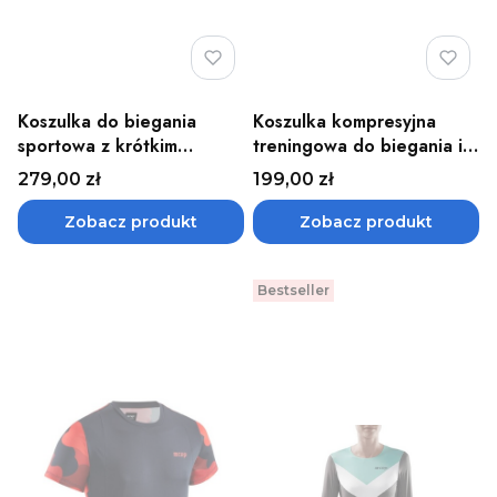
Koszulka do biegania
Koszulka kompresyjna
sportowa z krótkim
treningowa do biegania i
rękawem męska Wingtech
ćwiczeń CAMOCLOUD
Cena
Cena
279,00 zł
199,00 zł
CEP - różne kolory
damska CEP - różne kolory
Zobacz produkt
Zobacz produkt
Bestseller