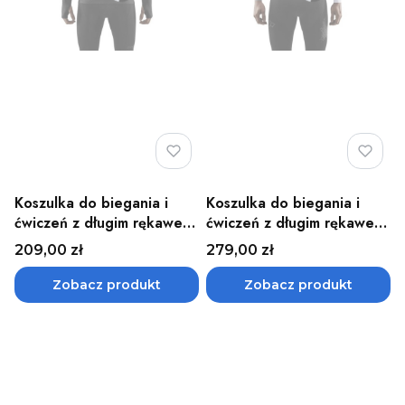
Koszulka do biegania i
Koszulka do biegania i
ćwiczeń z długim rękawem
ćwiczeń z długim rękawem
męska CEP - różne kolory
męska Wingtech CEP
Cena
Cena
209,00 zł
279,00 zł
Zobacz produkt
Zobacz produkt