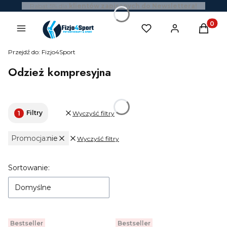
Rabat 5% dla
klientów zapisanych do Newslettera!
Produk
Przejdź do:
Fizjo4Sport
Odzież kompresyjna
Filtry
Wyczyść filtry
Promocja:
nie
Wyczyść filtry
Aktywne filtry
Lista produktów
Sortowanie:
Domyślne
Bestseller
Bestseller