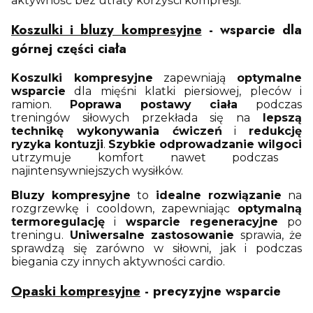
aktywność bez utraty korzyści kompresji.
Koszulki i bluzy kompresyjne
- wsparcie dla
górnej części ciała
Koszulki kompresyjne
zapewniają
optymalne
wsparcie
dla mięśni klatki piersiowej, pleców i
ramion.
Poprawa postawy ciała
podczas
treningów siłowych przekłada się na
lepszą
technikę wykonywania ćwiczeń
i
redukcję
ryzyka kontuzji
.
Szybkie odprowadzanie wilgoci
utrzymuje komfort nawet podczas
najintensywniejszych wysiłków.
Bluzy kompresyjne
to
idealne rozwiązanie
na
rozgrzewkę i cooldown, zapewniając
optymalną
termoregulację
i
wsparcie regeneracyjne
po
treningu.
Uniwersalne zastosowanie
sprawia, że
sprawdzą się zarówno w siłowni, jak i podczas
biegania czy innych aktywności cardio.
Opaski kompresyjne
- precyzyjne wsparcie