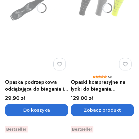
5.0
Opaska podrzepkowa
Opaski kompresyjne na
odciążająca do biegania i
łydki do biegania
ćwiczeń DrFit czarno-szara
odblaskowe damskie
Cena
Cena
29,90 zł
129,00 zł
Reflective CEP
Do koszyka
Zobacz produkt
Bestseller
Bestseller