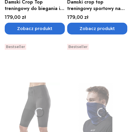
Damski Crop Top
Damski crop top
treningowy do biegania i
treningowy sportowy na
ćwiczeń stanik sportowy
ramiączkach
Cena
Cena
179,00 zł
179,00 zł
CEP - różne kolory
pomarańczowy CEP
Zobacz produkt
Zobacz produkt
Bestseller
Bestseller