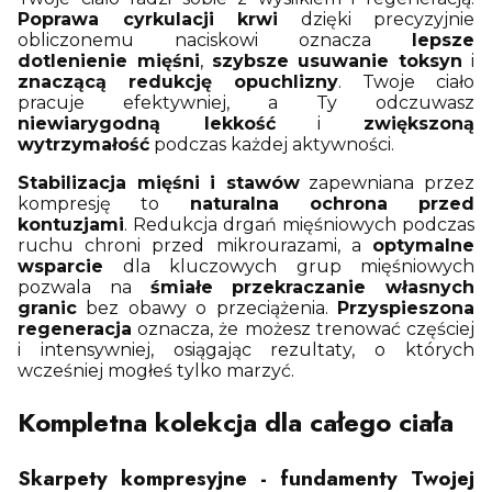
Poprawa cyrkulacji krwi
dzięki precyzyjnie
obliczonemu naciskowi oznacza
lepsze
dotlenienie mięśni
,
szybsze usuwanie toksyn
i
znaczącą redukcję opuchlizny
. Twoje ciało
pracuje efektywniej, a Ty odczuwasz
niewiarygodną lekkość
i
zwiększoną
wytrzymałość
podczas każdej aktywności.
Stabilizacja mięśni i stawów
zapewniana przez
kompresję to
naturalna ochrona przed
kontuzjami
. Redukcja drgań mięśniowych podczas
ruchu chroni przed mikrourazami, a
optymalne
wsparcie
dla kluczowych grup mięśniowych
pozwala na
śmiałe przekraczanie własnych
granic
bez obawy o przeciążenia.
Przyspieszona
regeneracja
oznacza, że możesz trenować częściej
i intensywniej, osiągając rezultaty, o których
wcześniej mogłeś tylko marzyć.
Kompletna kolekcja dla całego ciała
Skarpety kompresyjne - fundamenty Twojej