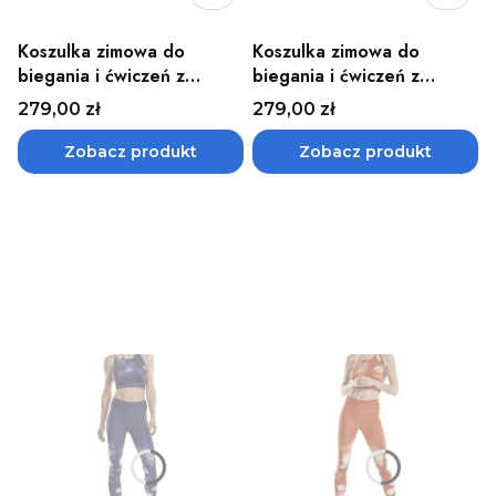
Koszulka zimowa do
Koszulka zimowa do
biegania i ćwiczeń z
biegania i ćwiczeń z
długim rękawem damska
długim rękawem męska
Cena
Cena
279,00 zł
279,00 zł
WINGTECH CEP - różne
WINGTECH CEP - różne
kolory
kolory
Zobacz produkt
Zobacz produkt