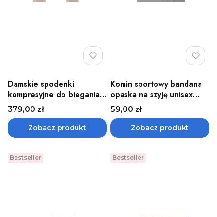
Damskie spodenki
Komin sportowy bandana
kompresyjne do biegania i
opaska na szyję unisex
ćwiczeń CEP
CEP - różne kolory
Cena
Cena
379,00 zł
59,00 zł
Zobacz produkt
Zobacz produkt
Bestseller
Bestseller