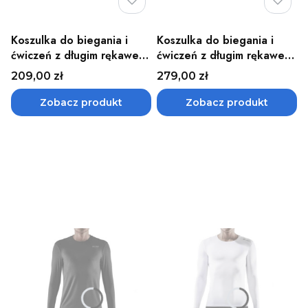
Koszulka do biegania i
Koszulka do biegania i
ćwiczeń z długim rękawem
ćwiczeń z długim rękawem
damska CEP - różne kolory
damska Wingtech CEP
Cena
Cena
209,00 zł
279,00 zł
Zobacz produkt
Zobacz produkt