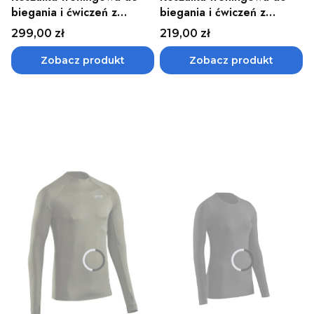
biegania i ćwiczeń z
biegania i ćwiczeń z
długim rękawem damska
długim rękawem męska
Cena
Cena
299,00 zł
219,00 zł
odblaskowa REFLECTIVE
CHEVRON CEP - różne
CEP - różne kolory
kolory
Zobacz produkt
Zobacz produkt