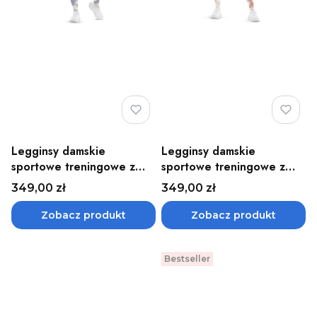
Legginsy damskie
Legginsy damskie
sportowe treningowe z
sportowe treningowe z
kieszeniami niebieskie
kieszeniami pomarańczowe
Cena
Cena
349,00 zł
349,00 zł
Bloom CEP
Bloom CEP
Zobacz produkt
Zobacz produkt
Bestseller