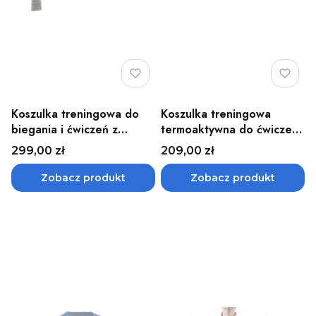
Koszulka treningowa do
Koszulka treningowa
biegania i ćwiczeń z
termoaktywna do ćwiczeń
długim rękawem męska
z długim rękawem damska
Cena
Cena
299,00 zł
209,00 zł
odblaskowa REFLECTIVE
Cold Weather Base CEP -
CEP - różne kolory
różne kolory
Zobacz produkt
Zobacz produkt