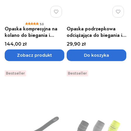
5.0
Opaska kompresyjna na
Opaska podrzepkowa
kolano do biegania i
odciążająca do biegania i
ćwiczeń unisex MID
ćwiczeń DrFit czarno-
Cena
Cena
144,00 zł
29,90 zł
Support Compression CEP
niebieska
Zobacz produkt
Do koszyka
Bestseller
Bestseller